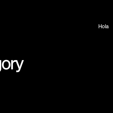
Hola
gory