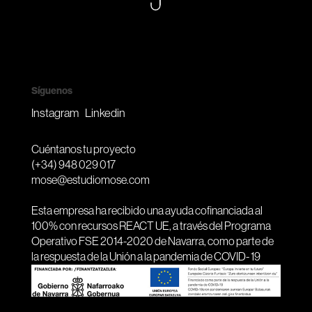
Síguenos
Instagram
Linkedin
Cuéntanos tu proyecto
(+34) 948 029 017
mose@estudiomose.com
Esta empresa ha recibido una ayuda cofinanciada al
100% con recursos REACT UE, a través del Programa
Operativo FSE 2014-2020 de Navarra, como parte de
la respuesta de la Unión a la pandemia de COVID- 19